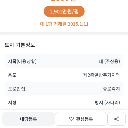
1,901만원/평
대
·
1평
·
거래일 2015.1.11
토지 기본정보
지목(이용상황)
대
(주상용)
용도
제2종일반주거지역
도로인접
중로각지
지형
평지 (사다리)
법인
내땅등록
관심등록
소유자
공유인(1명)