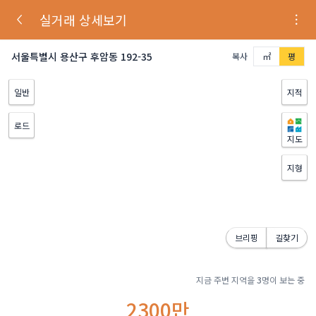
실거래 상세보기
서울특별시 용산구 후암동 192-35
복사
㎡
평
일반
지적
로드
지도
지형
브리핑
길찾기
지금 주변 지역을
3
명이 보는 중
2300만