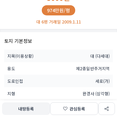
974만원/평
대
·
6평
·
거래일 2009.1.11
토지 기본정보
지목(이용상황)
대
(다세대)
용도
제2종일반주거지역
도로인접
세로(가)
지형
완경사 (삼각형)
소유자
개인
내땅등록
관심등록