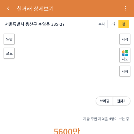
실거래 상세보기
서울특별시 용산구 후암동 335-27
복사
㎡
평
일반
지적
로드
지도
지형
브리핑
길찾기
지금 주변 지역을
4
명이 보는 중
5600만