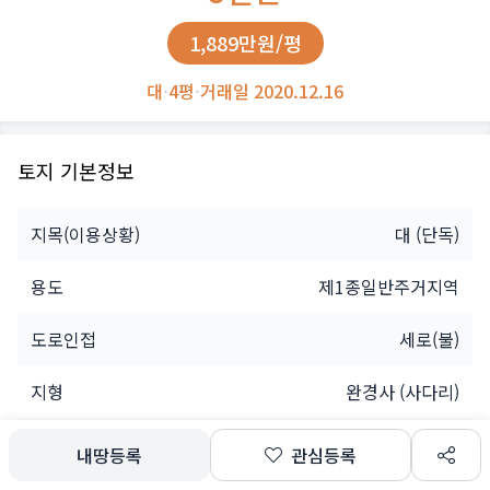
1,889만원/평
대
·
4평
·
거래일 2020.12.16
토지 기본정보
지목(이용상황)
대
(단독)
용도
제1종일반주거지역
도로인접
세로(불)
지형
완경사 (사다리)
소유자
개인
내땅등록
관심등록