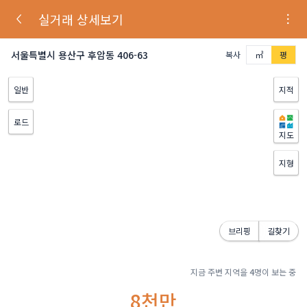
실거래 상세보기
서울특별시 용산구 후암동 406-63
복사
㎡
평
일반
지적
로드
지도
지형
브리핑
길찾기
지금 주변 지역을
4
명이 보는 중
8천만