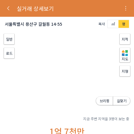
실거래 상세보기
서울특별시 용산구 갈월동 14-55
복사
㎡
평
일반
지적
로드
지도
지형
브리핑
길찾기
지금 주변 지역을
3
명이 보는 중
1억 7천만