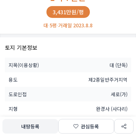
3,431만원/평
대
·
5평
·
거래일 2023.8.8
토지 기본정보
지목(이용상황)
대
(단독)
용도
제2종일반주거지역
도로인접
세로(가)
지형
완경사 (사다리)
개인
내땅등록
관심등록
소유자
공유인(5명)