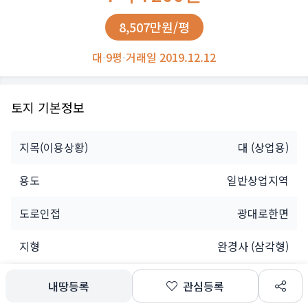
8,507만원/평
대
·
9평
·
거래일 2019.12.12
토지 기본정보
지목(이용상황)
대
(상업용)
용도
일반상업지역
도로인접
광대로한면
지형
완경사 (삼각형)
소유자
법인
내땅등록
관심등록