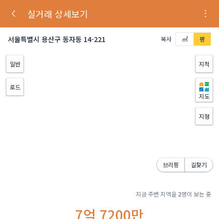
실거래 상세보기
서울특별시 용산구 동자동 14-221
복사
㎡
평
일반
지적
로드
지도
지형
브리핑
길찾기
지금 주변 지역을
2
명이 보는 중
7억 7200만