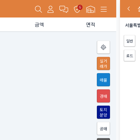
G
금액
면적
서울특별
일반
로드
실거
래가
매물
경매
토지
분양
공매