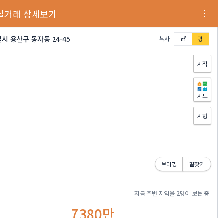
실거래 상세보기
시 용산구 동자동 24-45
복사
㎡
평
지적
지도
지형
브리핑
길찾기
지금 주변 지역을
2
명이 보는 중
7380만