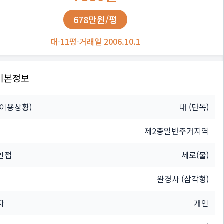
678만원/평
대
·
11평
·
거래일 2006.10.1
기본정보
(이용상황)
대
(단독)
제2종일반주거지역
인접
세로(불)
완경사 (삼각형)
자
개인