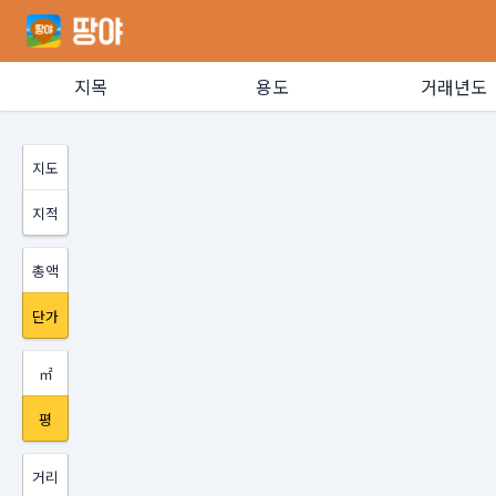
지목
용도
거래년도
지도
지적
총액
단가
㎡
평
거리