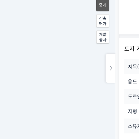
중개
건축
허가
개발
공사
토지 
지목
용도
도로
지형
소유