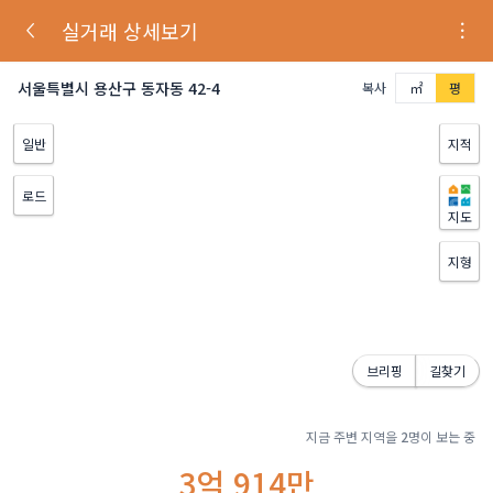
실거래 상세보기
서울특별시 용산구 동자동 42-4
복사
㎡
평
일반
지적
로드
지도
지형
브리핑
길찾기
지금 주변 지역을
2
명이 보는 중
3억 914만