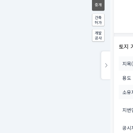
중개
건축
허가
개발
공사
토지 
지목
용도
소유
지번
공시