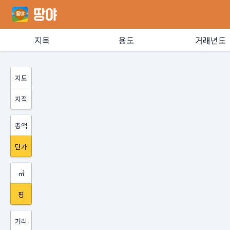
지목
용도
거래년도
지도
지적
총액
단가
㎡
평
거리