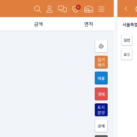
G
금액
면적
서울특별
일반
로드
실거
래가
매물
경매
토지
분양
공매