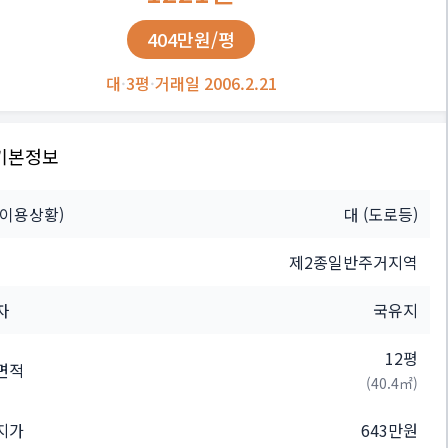
404만원/평
대
·
3평
·
거래일 2006.2.21
기본정보
(이용상황)
대
(도로등)
제2종일반주거지역
자
국유지
12평
면적
(40.4㎡)
지가
643만원