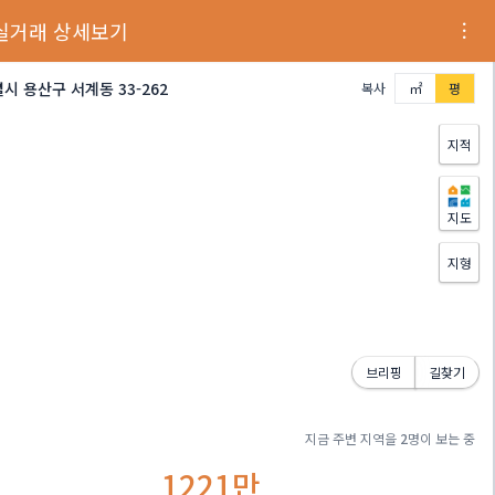
실거래 상세보기
시 용산구 서계동 33-262
복사
㎡
평
지적
지도
지형
브리핑
길찾기
지금 주변 지역을
2
명이 보는 중
1221만