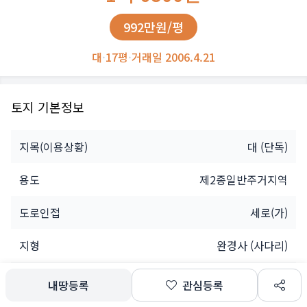
992만원/평
대
·
17평
·
거래일 2006.4.21
토지 기본정보
지목(이용상황)
대
(단독)
용도
제2종일반주거지역
도로인접
세로(가)
지형
완경사 (사다리)
소유자
개인
내땅등록
관심등록