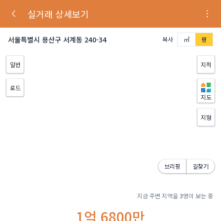
실거래 상세보기
서울특별시 용산구 서계동 240-34
복사
㎡
평
일반
지적
로드
지도
지형
브리핑
길찾기
지금 주변 지역을
3
명이 보는 중
1억 6800만