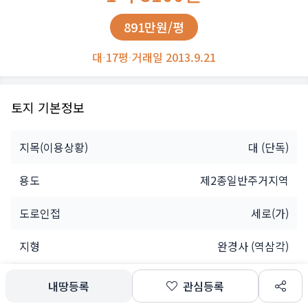
891만원/평
대
·
17평
·
거래일 2013.9.21
토지 기본정보
지목(이용상황)
대
(단독)
용도
제2종일반주거지역
도로인접
세로(가)
지형
완경사 (역삼각)
개인
내땅등록
관심등록
소유자
공유인(1명)