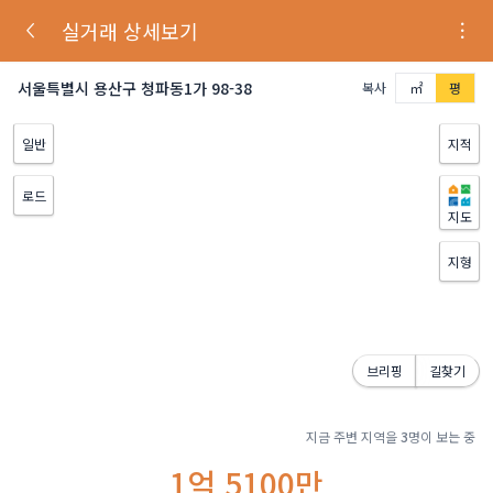
실거래 상세보기
서울특별시 용산구 청파동1가 98-38
복사
㎡
평
일반
지적
로드
지도
지형
브리핑
길찾기
지금 주변 지역을
3
명이 보는 중
1억 5100만