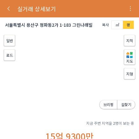
실거래 상세보기
서울특별시 용산구 청파동2가 1-183 그린나래빌
복사
㎡
평
일반
지적
로드
지도
지형
브리핑
길찾기
지금 주변 지역을
2
명이 보는 중
15억 9300만