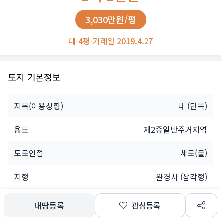
3,030만원/평
대
·
4평
·
거래일 2019.4.27
토지 기본정보
지목(이용상황)
대
(단독)
용도
제2종일반주거지역
도로인접
세로(불)
지형
완경사 (삼각형)
개인
내땅등록
관심등록
소유자
공유인(1명)