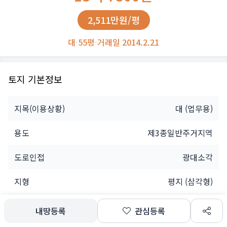
2,511만원/평
대
·
55평
·
거래일 2014.2.21
토지 기본정보
지목(이용상황)
대
(업무용)
용도
제3종일반주거지역
도로인접
광대소각
지형
평지 (삼각형)
소유자
개인
내땅등록
관심등록