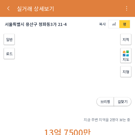
실거래 상세보기
서울특별시 용산구 청파동3가 21-4
복사
㎡
평
일반
지적
로드
지도
지형
브리핑
길찾기
지금 주변 지역을
2
명이 보는 중
13억 7500만