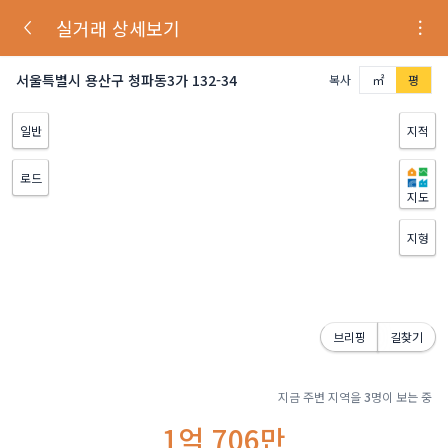
실거래 상세보기
서울특별시 용산구 청파동3가 132-34
복사
㎡
평
일반
지적
로드
지도
지형
브리핑
길찾기
지금 주변 지역을
3
명이 보는 중
1억 706만