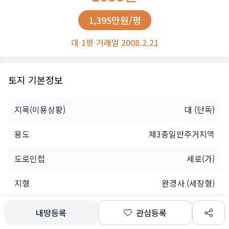
1,395만원/평
대
·
1평
·
거래일 2008.2.21
토지 기본정보
지목(이용상황)
대
(단독)
용도
제3종일반주거지역
도로인접
세로(가)
지형
완경사 (세장형)
소유자
개인
내땅등록
관심등록