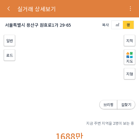
실거래 상세보기
서울특별시 용산구 원효로1가 29-65
복사
㎡
평
일반
지적
로드
지도
지형
브리핑
길찾기
지금 주변 지역을
2
명이 보는 중
1688만