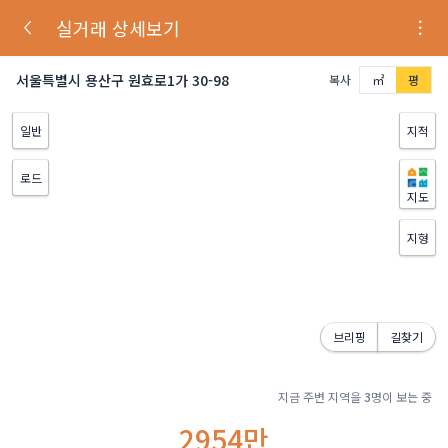
실거래 상세보기
서울특별시 용산구 원효로1가 30-98
복사
㎡
평
일반
지적
로드
지도
지형
브리핑
길찾기
지금 주변 지역을
3
명이 보는 중
2954만