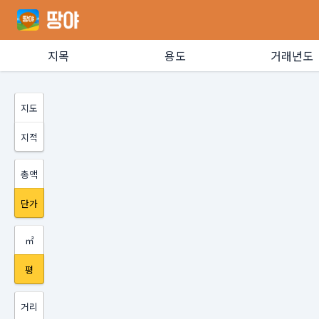
지목
용도
거래년도
지도
지적
총액
단가
㎡
평
거리