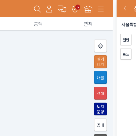
G
금액
면적
서울특별
일반
로드
실거
래가
매물
경매
토지
분양
공매