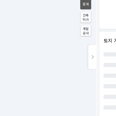
중개
건축
허가
개발
공사
토지 