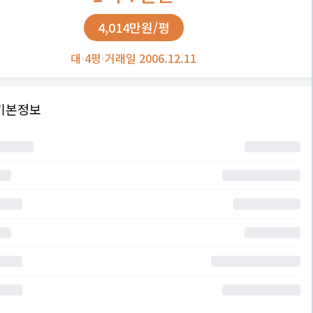
4,014만원/평
대
·
4평
·
거래일 2006.12.11
기본정보