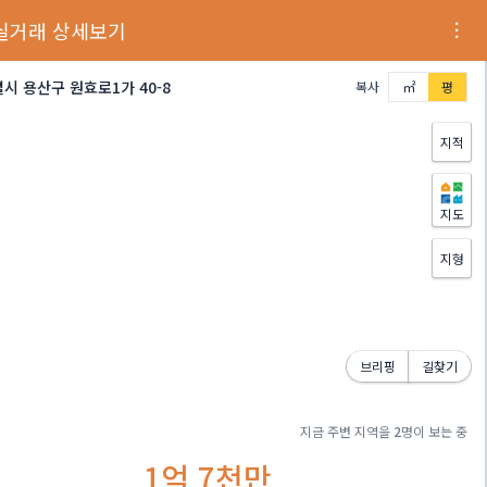
실거래 상세보기
시 용산구 원효로1가 40-8
복사
㎡
평
지적
지도
지형
브리핑
길찾기
지금 주변 지역을
2
명이 보는 중
1억 7천만