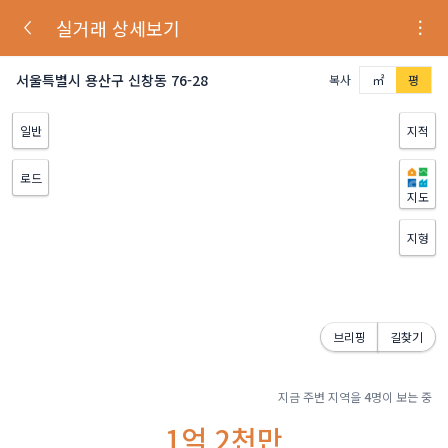
실거래 상세보기
서울특별시 용산구 신창동 76-28
복사
㎡
평
일반
지적
로드
지도
지형
브리핑
길찾기
지금 주변 지역을
4
명이 보는 중
1억 2천만