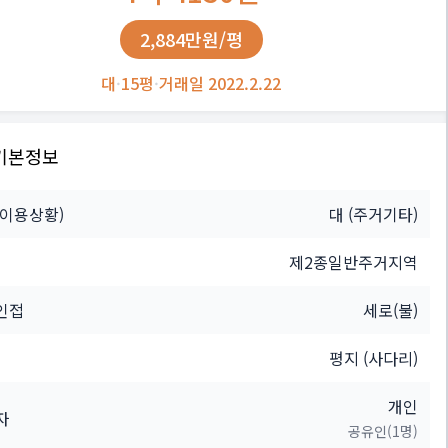
2,884만원/평
대
·
15평
·
거래일 2022.2.22
기본정보
(이용상황)
대
(주거기타)
제2종일반주거지역
인접
세로(불)
평지 (사다리)
개인
자
공유인(1명)