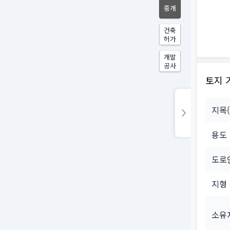
중개
건축
허가
개발
공사
토지 
지목
용도
도로
지형
소유