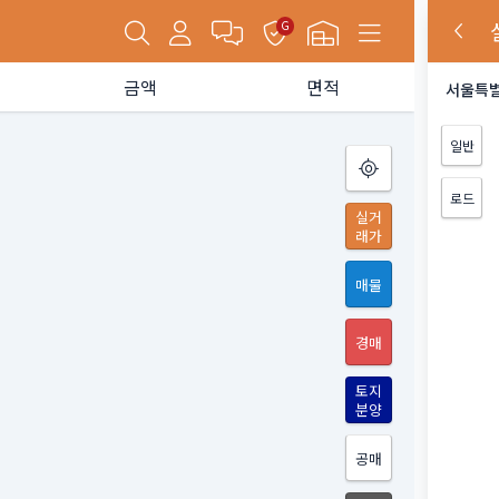
G
금액
면적
서울특별
일반
로드
실거
래가
매물
경매
토지
분양
공매