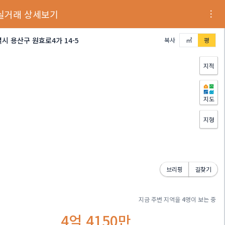
실거래 상세보기
시 용산구 원효로4가 14-5
복사
㎡
평
지적
지도
지형
브리핑
길찾기
지금 주변 지역을
4
명이 보는 중
4억 4150만