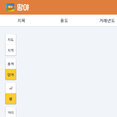
지목
용도
거래년도
지도
지적
총액
단가
㎡
평
거리