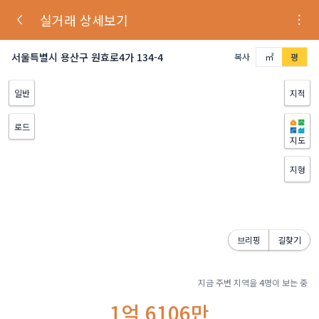
실거래 상세보기
서울특별시 용산구 원효로4가 134-4
복사
㎡
평
일반
지적
로드
지도
지형
브리핑
길찾기
지금 주변 지역을
4
명이 보는 중
1억 6106만