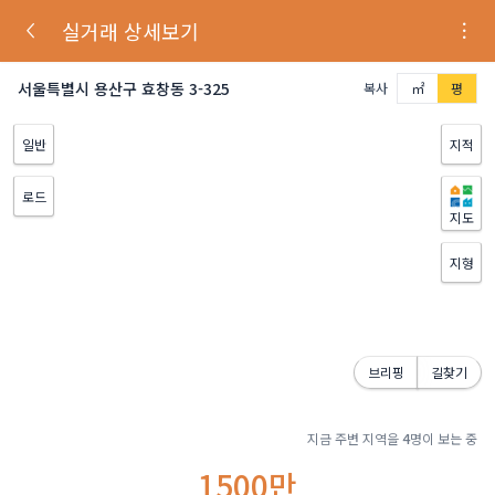
실거래 상세보기
서울특별시 용산구 효창동 3-325
복사
㎡
평
일반
지적
로드
지도
지형
브리핑
길찾기
지금 주변 지역을
4
명이 보는 중
1500만