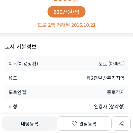
620만원/평
도로
·
2평
·
거래일 2016.10.21
토지 기본정보
지목(이용상황)
도로
(아파트)
용도
제2종일반주거지역
도로인접
중로각지
지형
완경사 (삼각형)
개인
내땅등록
관심등록
소유자
공유인(1명)