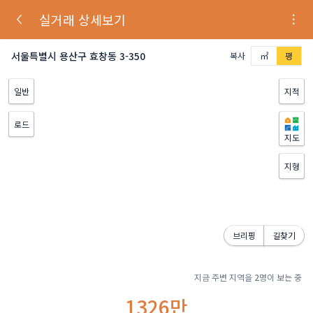
실거래 상세보기
서울특별시 용산구 효창동 3-350
복사
㎡
평
일반
지적
로드
지도
지형
브리핑
길찾기
지금 주변 지역을
2
명이 보는 중
1326만