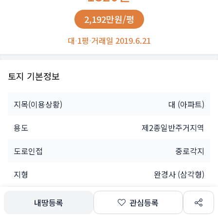
2,192만원/평
대
·
1평
·
거래일 2019.6.21
토지 기본정보
지목(이용상황)
대
(아파트)
용도
제2종일반주거지역
도로인접
중로각지
지형
완경사 (삼각형)
법인
내땅등록
관심등록
소유자
공유인(62명)