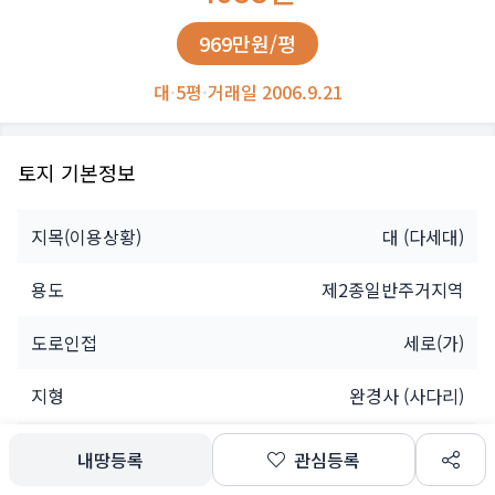
969만원/평
대
·
5평
·
거래일 2006.9.21
토지 기본정보
지목(이용상황)
대
(다세대)
용도
제2종일반주거지역
도로인접
세로(가)
지형
완경사 (사다리)
소유자
법인
내땅등록
관심등록