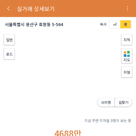
실거래 상세보기
서울특별시 용산구 효창동 5-564
복사
㎡
평
일반
지적
로드
지도
지형
브리핑
길찾기
지금 주변 지역을
3
명이 보는 중
4688만