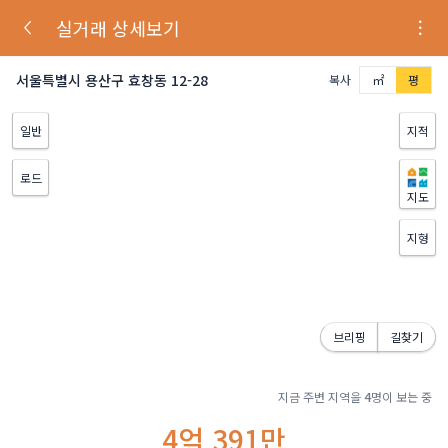
실거래 상세보기
서울특별시 용산구 효창동 12-28
복사
㎡
평
일반
지적
로드
지도
지형
브리핑
길찾기
지금 주변 지역을
4
명이 보는 중
4억 391만