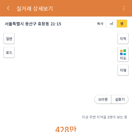
실거래 상세보기
서울특별시 용산구 효창동 21-15
복사
㎡
평
일반
지적
로드
지도
지형
브리핑
길찾기
지금 주변 지역을
2
명이 보는 중
428만