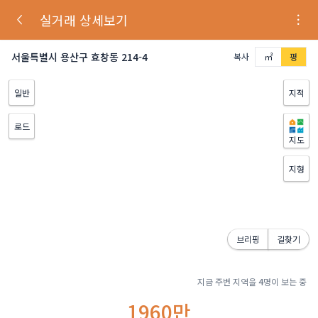
실거래 상세보기
서울특별시 용산구 효창동 214-4
복사
㎡
평
일반
지적
로드
지도
지형
브리핑
길찾기
지금 주변 지역을
4
명이 보는 중
1960만