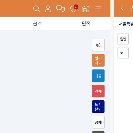
G
금액
면적
서울특별
일반
로드
실거
래가
매물
경매
토지
분양
공매