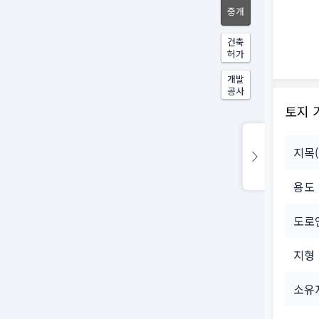
중개
건축
허가
개발
공사
토지 
지목
용도
도로
지형
소유