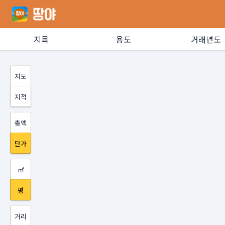
지목
용도
거래년도
지도
지적
총액
단가
㎡
평
거리