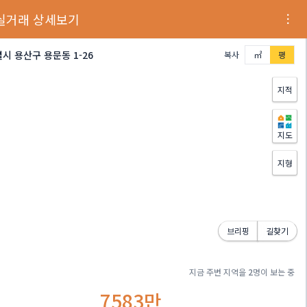
실거래 상세보기
시 용산구 용문동 1-26
복사
㎡
평
지적
지도
지형
브리핑
길찾기
지금 주변 지역을
2
명이 보는 중
7583만