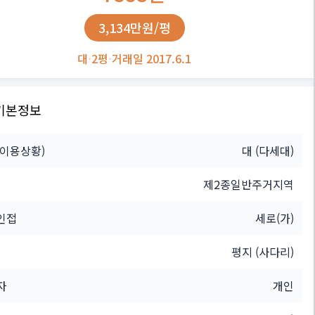
3,134만원/평
대
·
2평
·
거래일 2017.6.1
기본정보
(이용상황)
대
(다세대)
제2종일반주거지역
인접
세로(가)
평지 (사다리)
자
개인