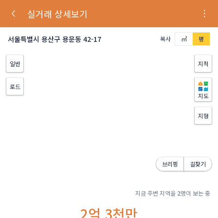
실거래 상세보기
서울특별시 용산구 용문동 42-17
복사
㎡
평
일반
지적
로드
지도
지형
브리핑
길찾기
지금 주변 지역을
2
명이 보는 중
2억 3천만