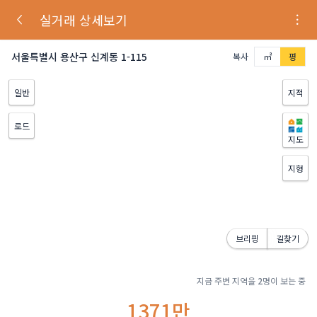
실거래 상세보기
서울특별시 용산구 신계동 1-115
복사
㎡
평
일반
지적
로드
지도
지형
브리핑
길찾기
지금 주변 지역을
2
명이 보는 중
1371만