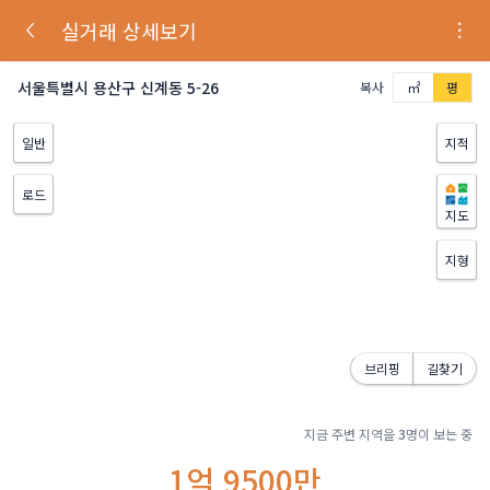
실거래 상세보기
서울특별시 용산구 신계동 5-26
복사
㎡
평
일반
지적
로드
지도
지형
브리핑
길찾기
지금 주변 지역을
3
명이 보는 중
1억 9500만