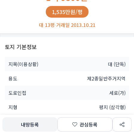
1,535만원/평
대
·
13평
·
거래일 2013.10.21
토지 기본정보
지목(이용상황)
대
(단독)
용도
제2종일반주거지역
도로인접
세로(가)
지형
평지 (삼각형)
소유자
개인
내땅등록
관심등록