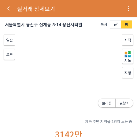
실거래 상세보기
서울특별시 용산구 신계동 8-14 용산시티빌
복사
㎡
평
일반
지적
로드
지도
지형
브리핑
길찾기
지금 주변 지역을
2
명이 보는 중
3142만