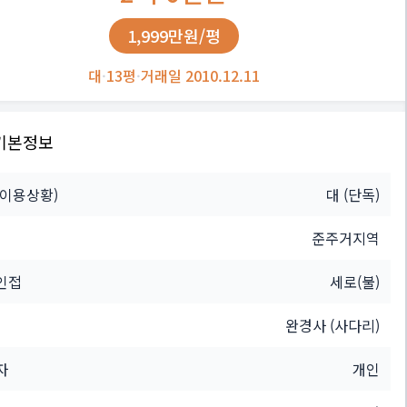
1,999만원/평
대
·
13평
·
거래일 2010.12.11
기본정보
(이용상황)
대
(단독)
준주거지역
인접
세로(불)
완경사 (사다리)
자
개인