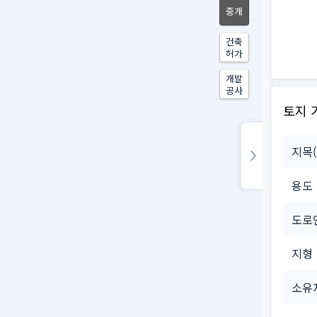
중개
건축
허가
개발
공사
토지 
지목
용도
도로
지형
소유