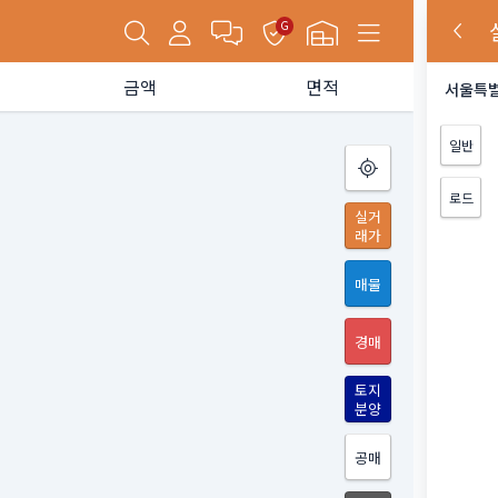
G
금액
면적
서울특별
일반
로드
실거
래가
매물
경매
토지
분양
공매