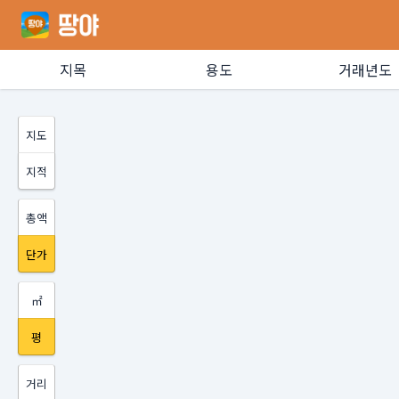
지목
용도
거래년도
지도
지적
총액
단가
㎡
평
거리