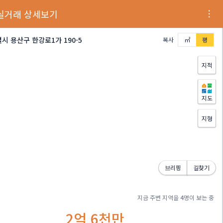
실거래 상세보기
시 용산구 한강로1가 190-5
복사
㎡
평
지적
지도
지형
브리핑
길찾기
지금 주변 지역을
4
명이 보는 중
2억 6천만