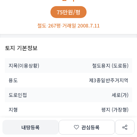
75만원/평
철도
·
267평
·
거래일 2008.7.11
토지 기본정보
지목(이용상황)
철도용지
(도로등)
용도
제3종일반주거지역
도로인접
세로(가)
지형
평지 (가장형)
소유자
법인
내땅등록
관심등록