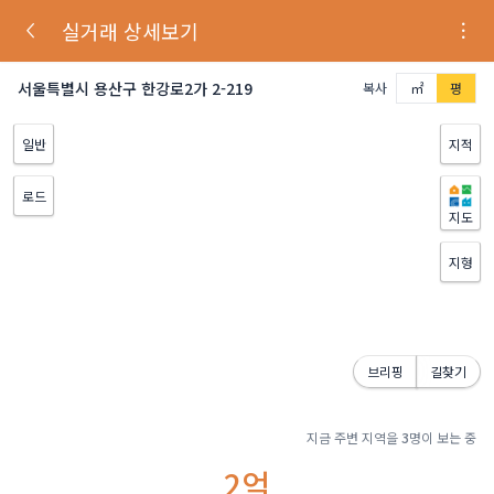
실거래 상세보기
서울특별시 용산구 한강로2가 2-219
복사
㎡
평
일반
지적
로드
지도
지형
브리핑
길찾기
지금 주변 지역을
3
명이 보는 중
2억