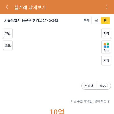
실거래 상세보기
서울특별시 용산구 한강로2가 2-343
복사
㎡
평
일반
지적
로드
지도
지형
브리핑
길찾기
지금 주변 지역을
3
명이 보는 중
10억