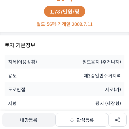
1,787만원/평
철도
·
56평
·
거래일 2008.7.11
토지 기본정보
지목(이용상황)
철도용지
(주거나지)
용도
제3종일반주거지역
도로인접
세로(가)
지형
평지 (세장형)
소유자
법인
내땅등록
관심등록