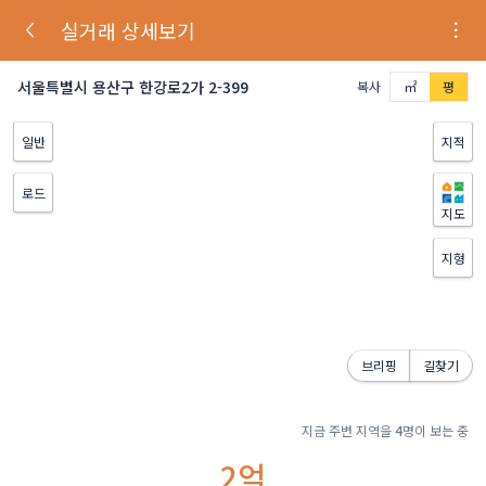
실거래 상세보기
서울특별시 용산구 한강로2가 2-399
복사
㎡
평
일반
지적
로드
지도
지형
브리핑
길찾기
지금 주변 지역을
4
명이 보는 중
2억