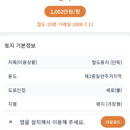
1,002만원/평
철도
·
20평
·
거래일 2008.7.11
토지 기본정보
지목(이용상황)
철도용지
(단독)
용도
제2종일반주거지역
도로인접
세로(불)
지형
평지 (가장형)
소유자
법인
내땅등록
관심등록
앱을 설치해서 이용해 주세요.
다운로드