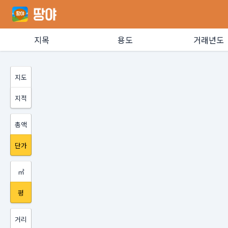
지목
용도
거래년도
지도
지적
총액
단가
㎡
평
거리