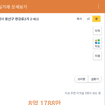
실거래 상세보기
시 용산구 한강로2가 2-412
복사
㎡
평
지적
지도
지형
브리핑
길찾기
지금 주변 지역을
3
명이 보는 중
8억 1788만