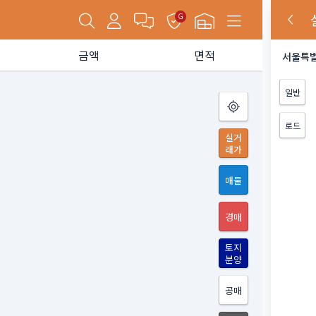
G
금액
면적
서울특별
일반
로드
실거
래가
매물
경매
토지
분양
공매