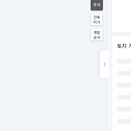
중개
건축
허가
개발
공사
토지 