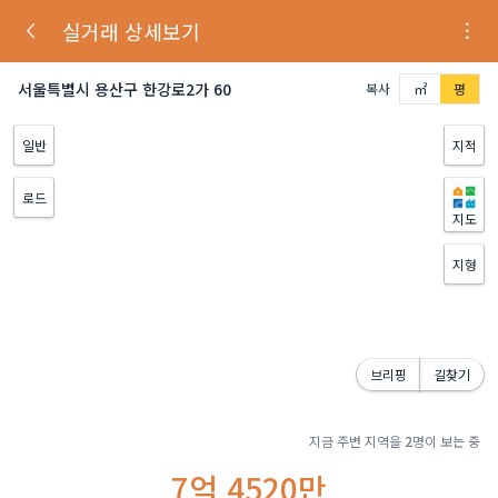
실거래 상세보기
서울특별시 용산구 한강로2가 60
복사
㎡
평
일반
지적
로드
지도
지형
브리핑
길찾기
지금 주변 지역을
2
명이 보는 중
7억 4520만