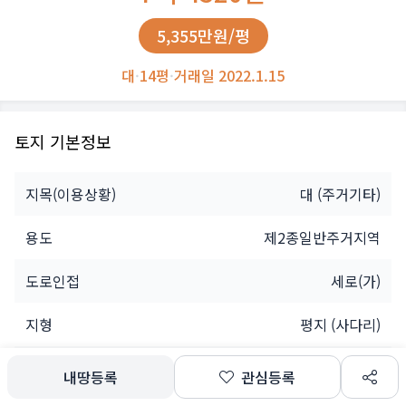
5,355만원/평
대
·
14평
·
거래일 2022.1.15
토지 기본정보
지목(이용상황)
대
(주거기타)
용도
제2종일반주거지역
도로인접
세로(가)
지형
평지 (사다리)
소유자
개인
내땅등록
관심등록