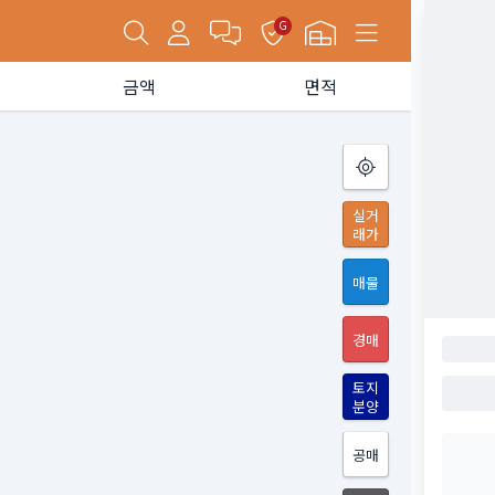
G
금액
면적
실거
래가
매물
경매
토지
분양
공매