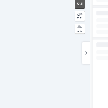
중개
건축
허가
개발
공사