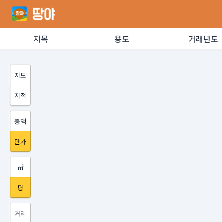
지목
용도
거래년도
지도
지적
총액
단가
㎡
평
거리