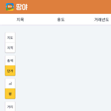
지목
용도
거래년도
지도
지적
총액
단가
㎡
평
거리