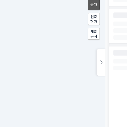
중개
건축
허가
개발
공사