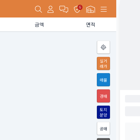
G
금액
면적
실거
래가
매물
경매
토지
분양
공매