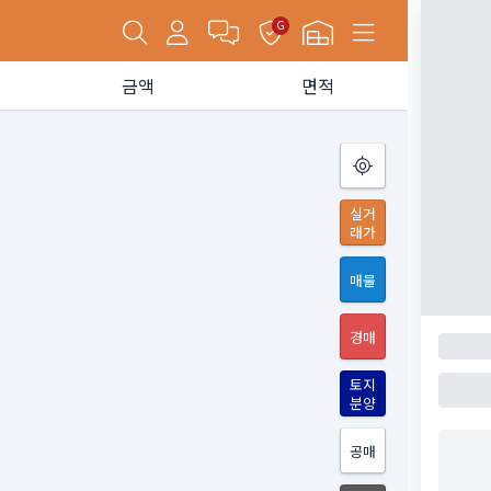
G
금액
면적
실거
래가
매물
경매
토지
분양
공매