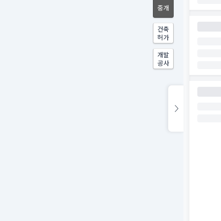
중개
건축
허가
개발
공사