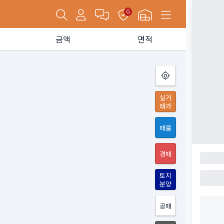
G
금액
면적
실거
래가
매물
경매
토지
분양
공매