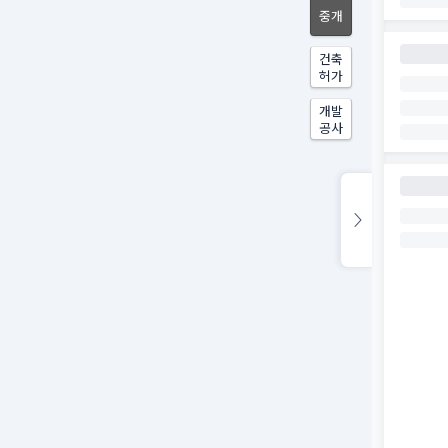
중개
건축
허가
개발
공사