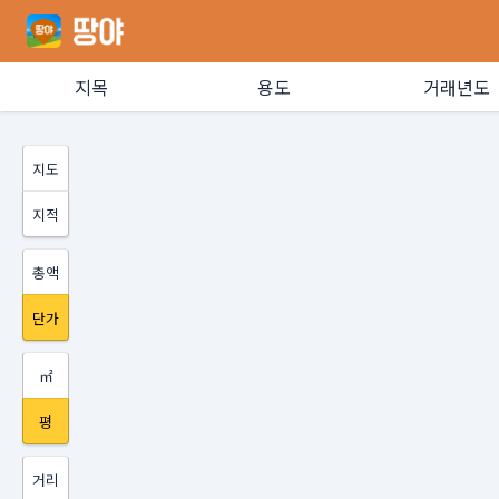
지목
용도
거래년도
지도
지적
총액
단가
㎡
평
거리