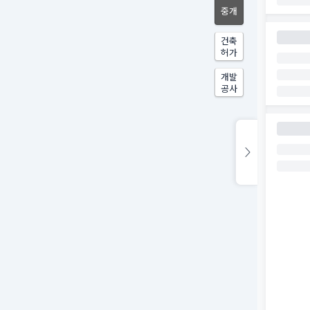
중개
건축
허가
개발
공사