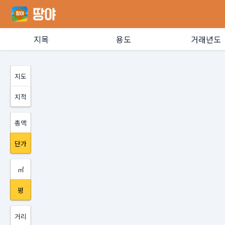
지목
용도
거래년도
지도
지적
총액
단가
㎡
평
거리