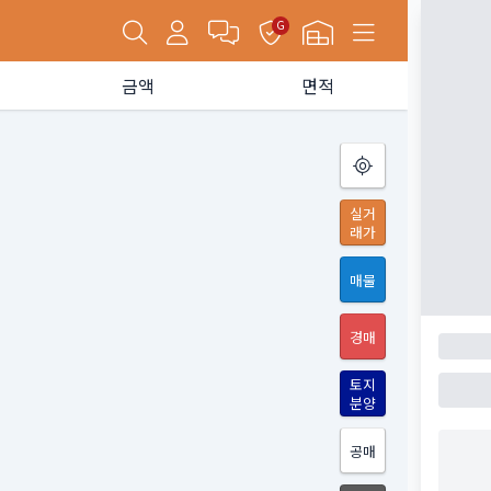
G
금액
면적
실거
래가
매물
경매
토지
분양
공매