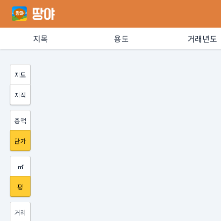
지목
용도
거래년도
지도
지적
총액
단가
㎡
평
거리