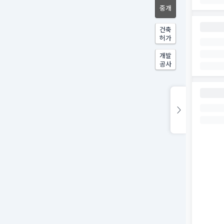
중개
건축
허가
개발
공사