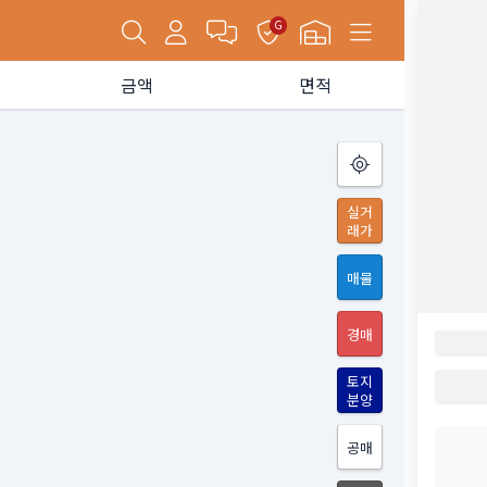
G
금액
면적
실거
래가
매물
경매
토지
분양
공매