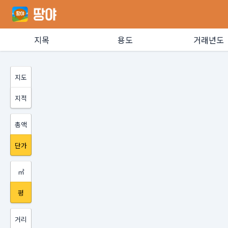
지목
용도
거래년도
지도
지적
총액
단가
㎡
평
거리