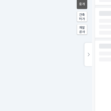
중개
건축
허가
개발
공사