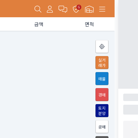
G
금액
면적
실거
래가
매물
경매
토지
분양
공매